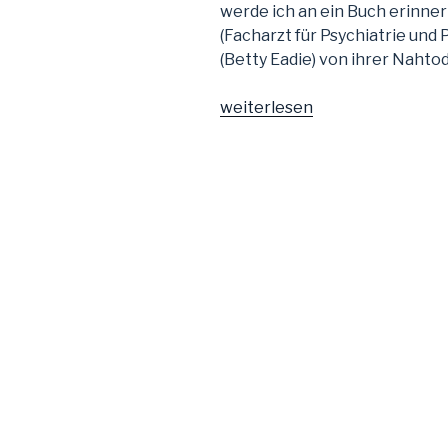
werde ich an ein Buch erinne
(Facharzt für Psychiatrie und 
(Betty Eadie) von ihrer Nahto
„Eine
weiterlesen
Liebeserklärung
…“