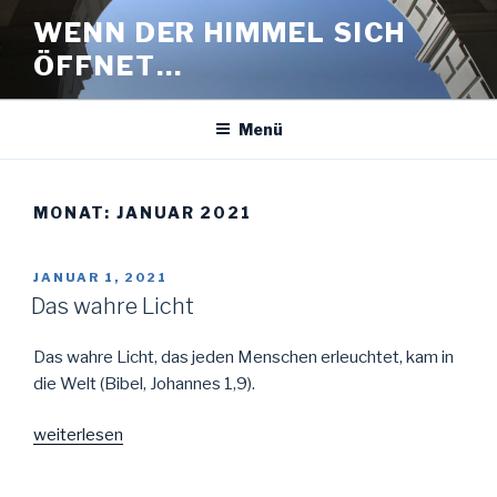
Zum
WENN DER HIMMEL SICH
Inhalt
ÖFFNET…
springen
Menü
MONAT: JANUAR 2021
VERÖFFENTLICHT
JANUAR 1, 2021
AM
Das wahre Licht
Das wahre Licht, das jeden Menschen erleuchtet, kam in
die Welt (Bibel, Johannes 1,9).
„Das
weiterlesen
wahre
Licht“