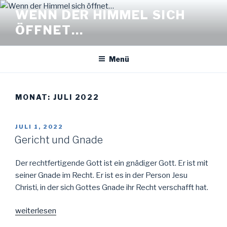
Zum
WENN DER HIMMEL SICH
Inhalt
ÖFFNET…
springen
Menü
MONAT: JULI 2022
VERÖFFENTLICHT
JULI 1, 2022
AM
Gericht und Gnade
Der rechtfertigende Gott ist ein gnädiger Gott. Er ist mit
seiner Gnade im Recht. Er ist es in der Person Jesu
Christi, in der sich Gottes Gnade ihr Recht verschafft hat.
„Gericht
weiterlesen
und